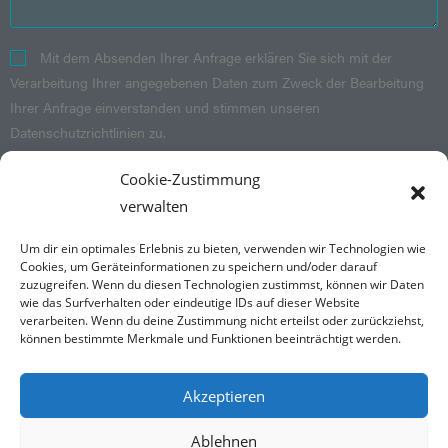
Mit dem Absenden Ihrer Anfrage erklären Sie sich mit der
Verarbeitung Ihrer angegebenen Daten zum Zweck der Bearbeitung
Ihrer Anfrage einverstanden und stimmen unseren
Datenschutzrichtlinien zu.
Cookie-Zustimmung
SENDEN
verwalten
Um dir ein optimales Erlebnis zu bieten, verwenden wir Technologien wie
Folge mir Instagram und Facebook
Cookies, um Geräteinformationen zu speichern und/oder darauf
zuzugreifen. Wenn du diesen Technologien zustimmst, können wir Daten
wie das Surfverhalten oder eindeutige IDs auf dieser Website
verarbeiten. Wenn du deine Zustimmung nicht erteilst oder zurückziehst,
können bestimmte Merkmale und Funktionen beeinträchtigt werden.
Kontakt
Akzeptieren
Burkhard Düssler
Facharzt für Psychosomatische Medizin und Psychotherapie
Bahnhofstraße 4
Ablehnen