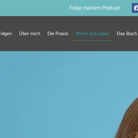
Folge meinem Podcast
Folgen
Über mich
Die Praxis
Meine Aussagen
Das Buch