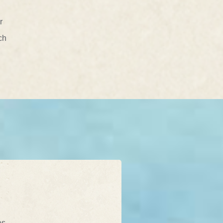
r
ch
es