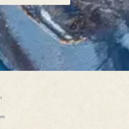
n
nem