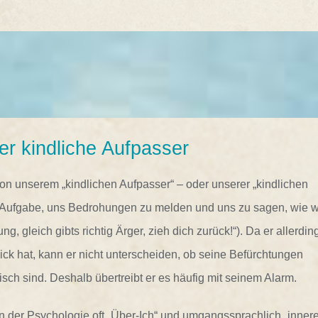
er kindliche Aufpasser
on unserem „kindlichen Aufpasser“ – oder unserer „kindlichen
e Aufgabe, uns Bedrohungen zu melden und uns zu sagen, wie w
ng, gleich gibts richtig Ärger, zieh dich zurück!“). Da er allerdin
ick hat, kann er nicht unterscheiden, ob seine Befürchtungen
tisch sind. Deshalb übertreibt er es häufig mit seinem Alarm.
n der Psychologie oft „Über-Ich“ und umgangssprachlich „innere