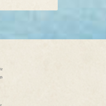
ir
gs
r