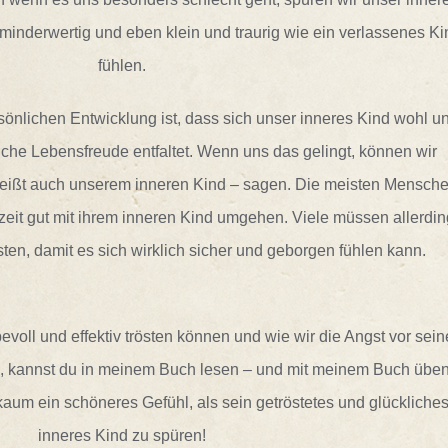
minderwertig und eben klein und traurig wie ein verlassenes Ki
fühlen.
rsönlichen Entwicklung ist, dass sich unser inneres Kind wohl u
liche Lebensfreude entfaltet. Wenn uns das gelingt, können wir
 heißt auch unserem inneren Kind – sagen. Die meisten Mensch
zeit gut mit ihrem inneren Kind umgehen. Viele müssen allerdi
sten, damit es sich wirklich sicher und geborgen fühlen kann.
evoll und effektiv trösten können und wie wir die Angst vor sei
 kannst du in meinem Buch lesen – und mit meinem Buch üben
 kaum ein schöneres Gefühl, als sein getröstetes und glückliche
inneres Kind zu spüren!