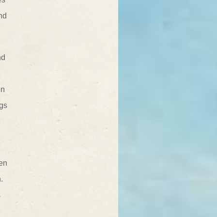
nd
nd
en
ngs
nen
.
s