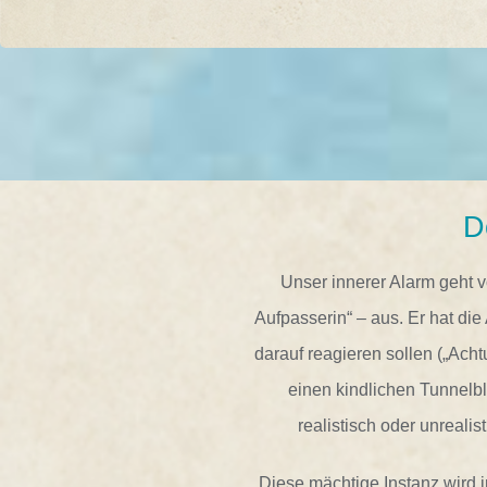
D
Unser innerer Alarm geht v
Aufpasserin“ – aus. Er hat di
darauf reagieren sollen („Achtu
einen kindlichen Tunnelbl
realistisch oder unrealis
Diese mächtige Instanz wird i