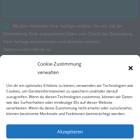
Mit dem Absenden Ihrer Anfrage erklären Sie sich mit der
Verarbeitung Ihrer angegebenen Daten zum Zweck der Bearbeitung
Ihrer Anfrage einverstanden und stimmen unseren
Datenschutzrichtlinien zu.
Cookie-Zustimmung
SENDEN
verwalten
Um dir ein optimales Erlebnis zu bieten, verwenden wir Technologien wie
Folge mir Instagram und Facebook
Cookies, um Geräteinformationen zu speichern und/oder darauf
zuzugreifen. Wenn du diesen Technologien zustimmst, können wir Daten
wie das Surfverhalten oder eindeutige IDs auf dieser Website
verarbeiten. Wenn du deine Zustimmung nicht erteilst oder zurückziehst,
können bestimmte Merkmale und Funktionen beeinträchtigt werden.
Kontakt
Akzeptieren
Burkhard Düssler
Facharzt für Psychosomatische Medizin und Psychotherapie