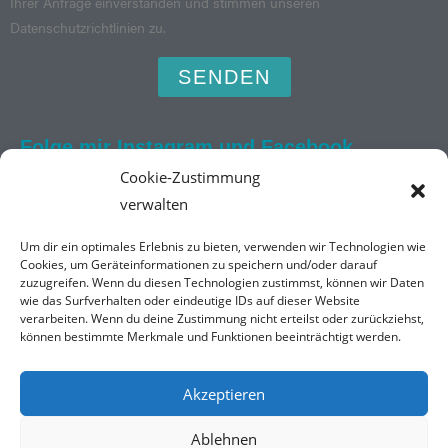
Ihrer Anfrage einverstanden und stimmen unseren
Datenschutzrichtlinien zu.
SENDEN
Folge mir Instagram und Facebook
Cookie-Zustimmung
verwalten
Um dir ein optimales Erlebnis zu bieten, verwenden wir Technologien wie
Kontakt
Cookies, um Geräteinformationen zu speichern und/oder darauf
zuzugreifen. Wenn du diesen Technologien zustimmst, können wir Daten
Burkhard Düssler
wie das Surfverhalten oder eindeutige IDs auf dieser Website
Facharzt für Psychosomatische Medizin und Psychotherapie
verarbeiten. Wenn du deine Zustimmung nicht erteilst oder zurückziehst,
Bahnhofstraße 4
können bestimmte Merkmale und Funktionen beeinträchtigt werden.
23611 Bad Schwartau
Akzeptieren
0451 70786521
praxis-duessler@gmx.de
Ablehnen