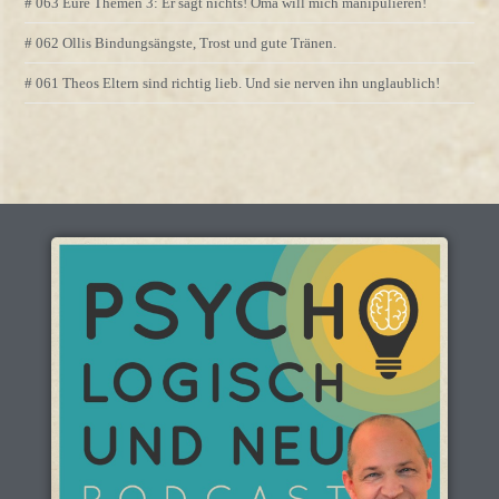
# 063 Eure Themen 3: Er sagt nichts! Oma will mich manipulieren!
# 062 Ollis Bindungsängste, Trost und gute Tränen.
# 061 Theos Eltern sind richtig lieb. Und sie nerven ihn unglaublich!