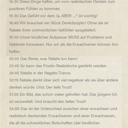
14:30 Diese Dinge helfen, um vom realistischen Denken zum
positiven Fühlen zu kommen.
15:30 Das Gefühl vor dem Ja, ABER …“ ist wichtig!
16:45 Wir brauchen ein Stück Denkdisziplin! Ohne die ist
Natalie ihren schmerzlichen Gefühlen ausgeliefert.
19:30 Unser kindlicher Aufpasser MUSS auf Probleme und
Gefahren hinweisen. Nur wir als die Erwachsenen können ihm
helfen.
20:45 Das Beste, was Natalie tun kann!
23:45 So kann das Positiv-Realistische gestärkt werden.
29:45 Natalie in der Negativ-Trance.
30:15 Natalie denkt über sich viel negativer als sie über andere
denken würde. Und: Der tiefe Trost!
31:00 Ein Bild, das schon vielen geholfen hat: Das jüngere Ich
ist verzweifelt. Und braucht den tiefen Trost!
34:00 Das ist der Unterschied zwischen einer erwachsen und
realistisch denkenden Erwachsenen und einer Erwachsenen,
die all die schrecklichen Botschaften (der kindlichen